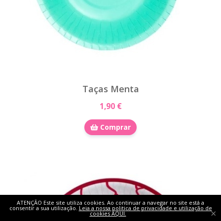
Taças Menta
1,90 €
Comprar
ATENÇÃO Este site utiliza cookies. Ao continuar a navegar no site está a
consentir a sua utilização.
Leia a nossa politica de privacidade e utilização de
×
cookies AQUI.